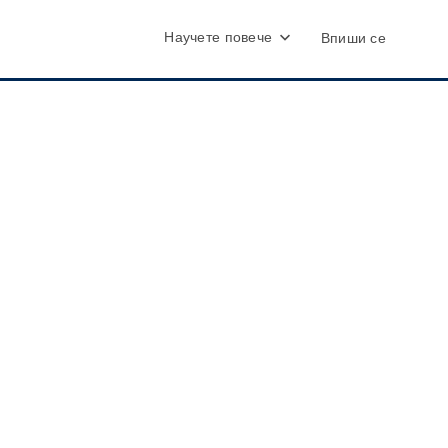
Научете повече
Впиши се