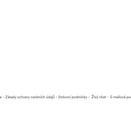
·
·
·
·
ie
Zásady ochrany osobních údajů
Smluvní podmínky
Živý chat
E-mailová po