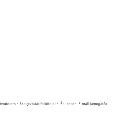
·
·
·
tvédelem
Szolgáltatás feltételei
Élő chat
E-mail támogatás