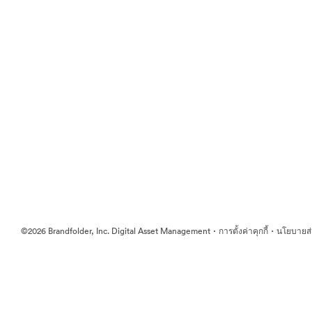
·
·
©2026 Brandfolder, Inc. Digital Asset Management
การตั้งค่าคุกกี้
นโยบายส