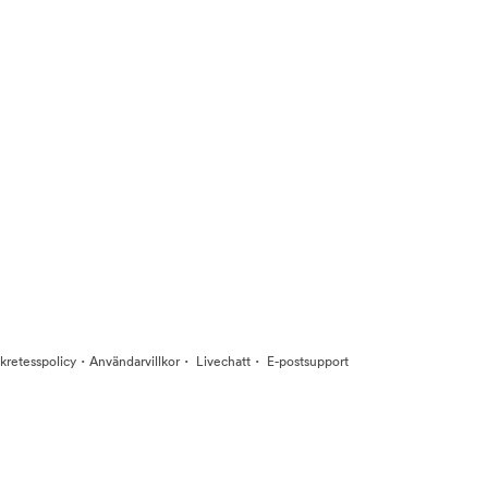
·
·
·
kretesspolicy
Användarvillkor
Livechatt
E-postsupport