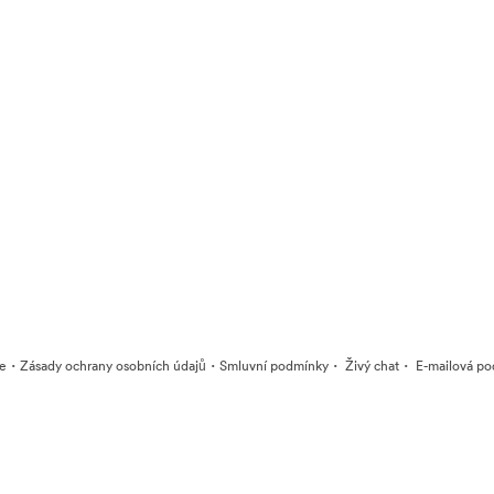
·
·
·
·
ie
Zásady ochrany osobních údajů
Smluvní podmínky
Živý chat
E-mailová po