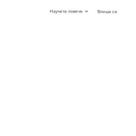
Научете повече
Впиши се