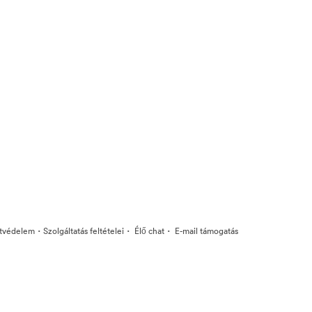
·
·
·
tvédelem
Szolgáltatás feltételei
Élő chat
E-mail támogatás