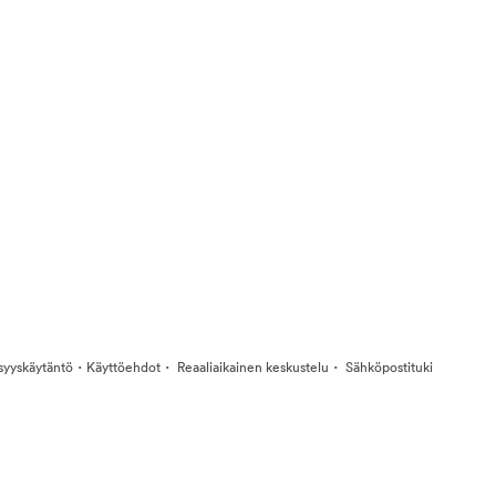
·
·
·
isyyskäytäntö
Käyttöehdot
Reaaliaikainen keskustelu
Sähköpostituki