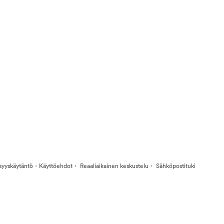
·
·
·
isyyskäytäntö
Käyttöehdot
Reaaliaikainen keskustelu
Sähköpostituki