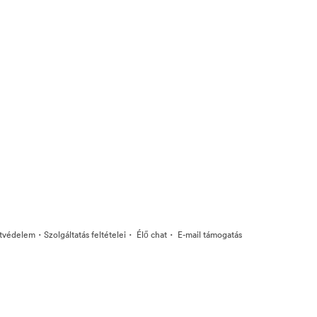
·
·
·
tvédelem
Szolgáltatás feltételei
Élő chat
E-mail támogatás