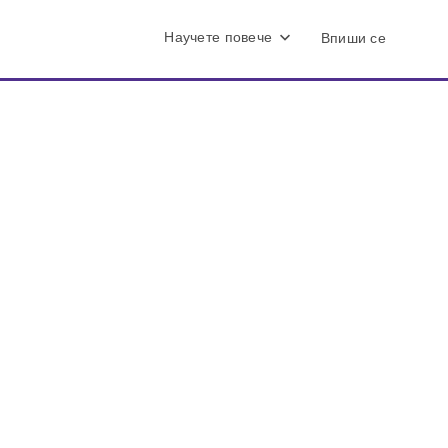
Научете повече
Впиши се