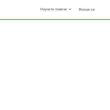
Научете повече
Впиши се