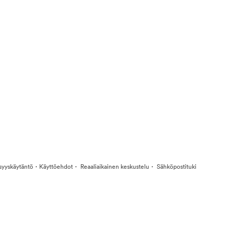
·
·
·
isyyskäytäntö
Käyttöehdot
Reaaliaikainen keskustelu
Sähköpostituki