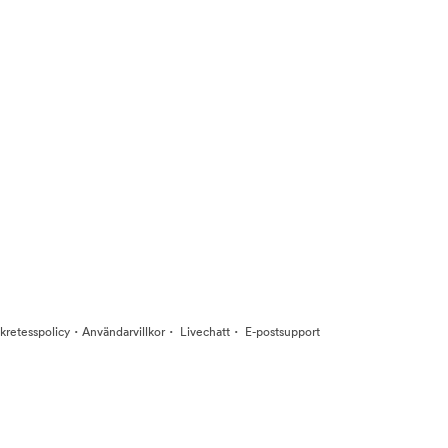
·
·
·
kretesspolicy
Användarvillkor
Livechatt
E-postsupport