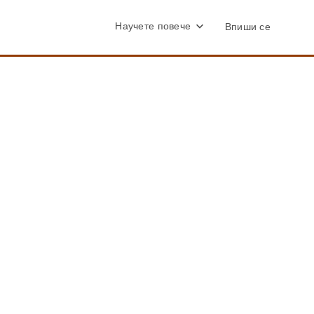
Научете повече
Впиши се