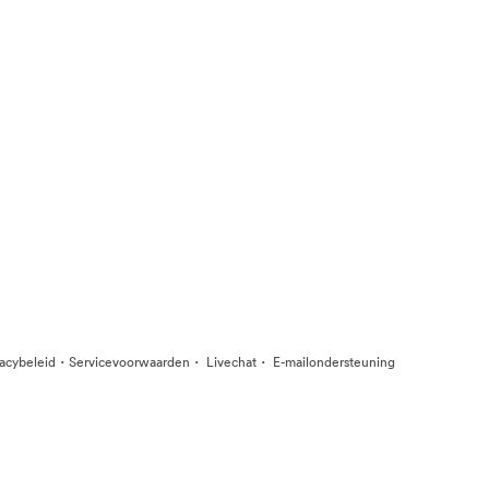
·
·
·
vacybeleid
Servicevoorwaarden
Livechat
E-mailondersteuning