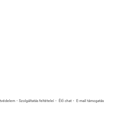
·
·
·
tvédelem
Szolgáltatás feltételei
Élő chat
E-mail támogatás