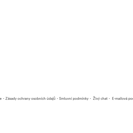
·
·
·
·
ie
Zásady ochrany osobních údajů
Smluvní podmínky
Živý chat
E-mailová po