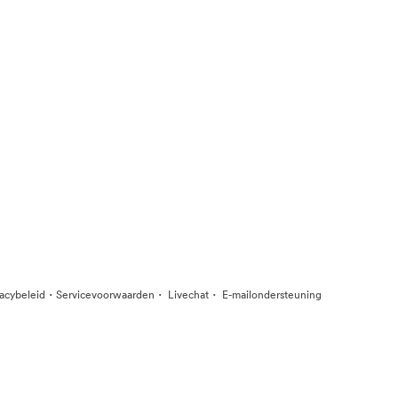
·
·
·
vacybeleid
Servicevoorwaarden
Livechat
E-mailondersteuning