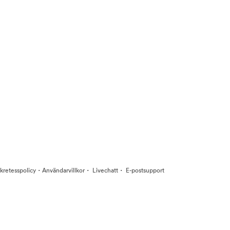
·
·
·
kretesspolicy
Användarvillkor
Livechatt
E-postsupport