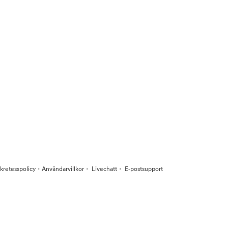
·
·
·
kretesspolicy
Användarvillkor
Livechatt
E-postsupport