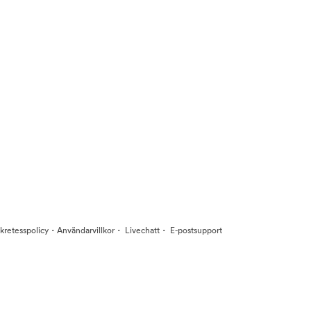
·
·
·
kretesspolicy
Användarvillkor
Livechatt
E-postsupport