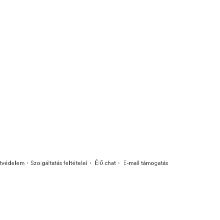
·
·
·
tvédelem
Szolgáltatás feltételei
Élő chat
E-mail támogatás