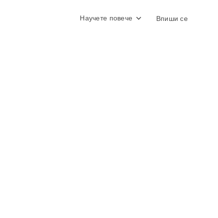
Научете повече
Впиши се