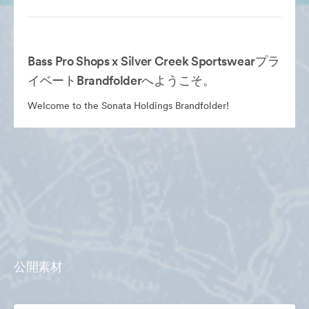
Bass Pro Shops x Silver Creek Sportswearプラ
イベートBrandfolderへようこそ。
Welcome to the Sonata Holdings Brandfolder!
公開素材