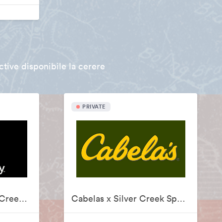
tive disponibile la cerere
PRIVATE
Backcountry x Silver Creek Sportswear
Cabelas x Silver Creek Sportswear