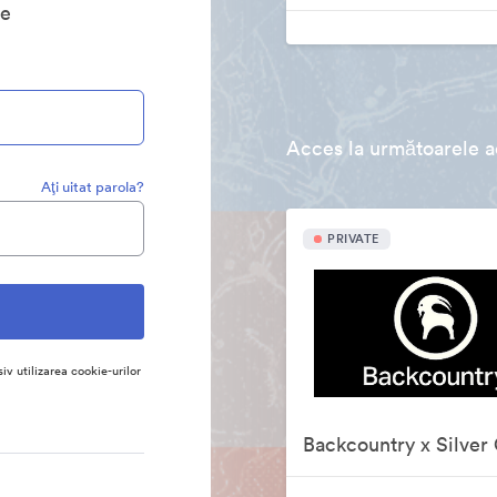
ie
Acces la următoarele ac
Aţi uitat parola?
PRIVATE
siv utilizarea cookie-urilor