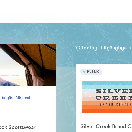
Offentligt tillgängliga t
PUBLIC
ll begära åtkomst
Silver Creek Brand C
reek Sportswear