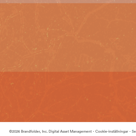
·
·
©2026 Brandfolder, Inc. Digital Asset Management
Cookie-inställningar
Se