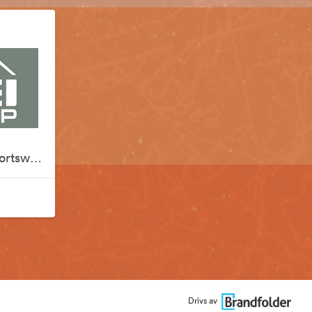
REI x Silver Creek Sportswear
Drivs av