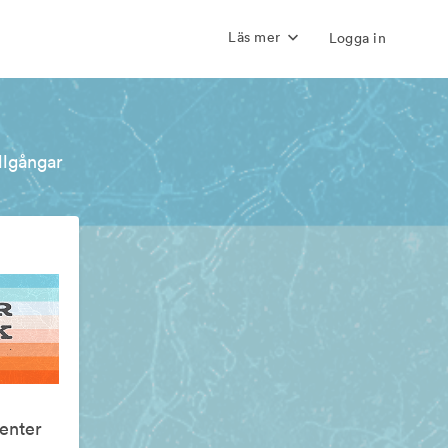
Läs mer
Logga in
illgångar
enter