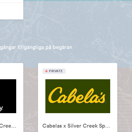
llgångar tillgängliga på begäran
PRIVATE
Backcountry x Silver Creek Sportswear
Cabelas x Silver Creek Sportswear