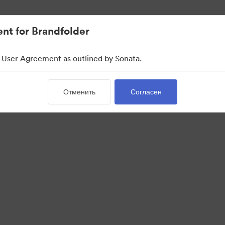
ще.
nt for Brandfolder
he User Agreement as outlined by Sonata.
Отменить
Согласен
ve Assets