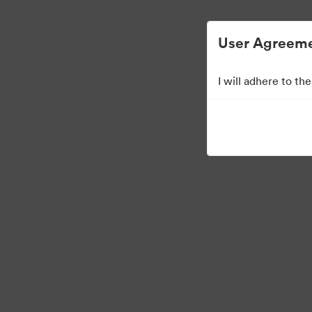
Управлять цифровыми материалами стало про
User Agreeme
I will adhere to t
Press Kit
11
Материалов
Поделиться коллекцией
Visit Brand Guidelines
Request Creati