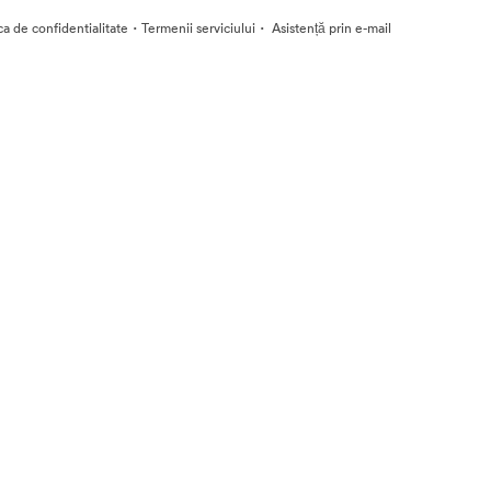
·
·
ica de confidentialitate
Termenii serviciului
Asistență prin e-mail