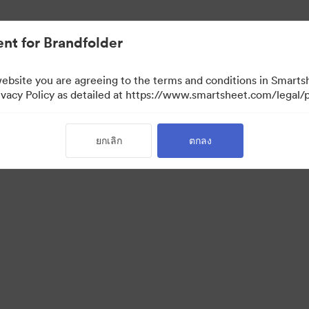
nt for Brandfolder
website you are agreeing to the terms and conditions in Smarts
acy Policy as detailed at https://www.smartsheet.com/legal/p
ยกเลิก
ตกลง