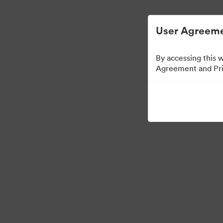
Helppoa digitaalisen omaisuuden hallint
User Agreeme
By accessing this 
Agreement and Priv