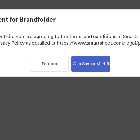
aa.
nt for Brandfolder
website you are agreeing to the terms and conditions in Smarts
acy Policy as detailed at https://www.smartsheet.com/legal/p
Peruuta
Olla Samaa Mieltä