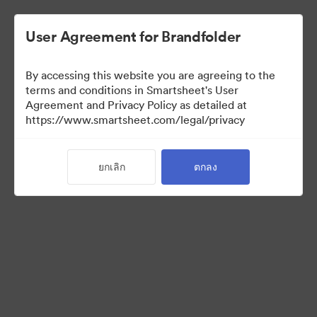
User Agreement for Brandfolder
By accessing this website you are agreeing to the
terms and conditions in Smartsheet's User
Agreement and Privacy Policy as detailed at
https://www.smartsheet.com/legal/privacy
Media Kit
ยกเลิก
ตกลง
39
สินทรัพย์
แบ่งปันคอลเล็กชัน