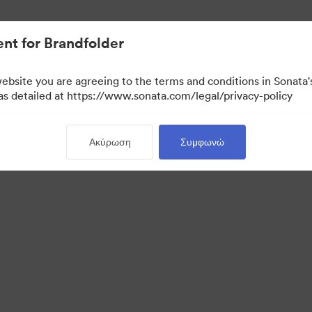
σιακών στοιχείων.
nt for Brandfolder
website you are agreeing to the terms and conditions in Sonat
 as detailed at https://www.sonata.com/legal/privacy-policy
Ακύρωση
Συμφωνώ
·
·
·
ιτική περί Ιδιωτικότητας
Όροι χρήσης
Ζωντανή συνομιλία
Υποστήριξη μέσω η