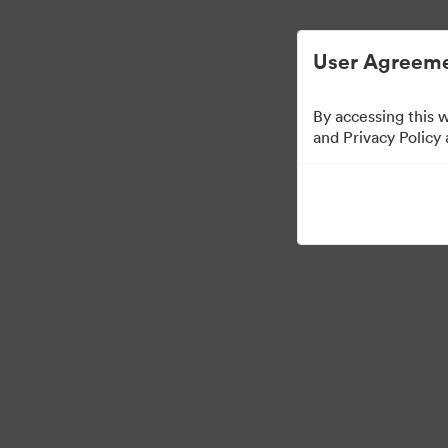
Απλοποιημένη διαχείριση ψηφιακών περιου
User Agreeme
By accessing this 
East Coast Embassy
and Privacy Policy
6
Περιουσιακά στοιχεία
Κοινή χρήση συλλογής
·
·
©2026 Brandfolder, Inc. Digital Asset Management
Προτιμήσεις cookie
Πολ