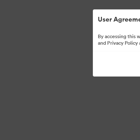
ビジュアル素材の管理が簡単に
User Agreeme
By accessing this 
East Coast Embassy
and Privacy Policy
6
アセット
コレクションを共有
·
·
©2026 Brandfolder, Inc. Digital Asset Management
Cookieの設定
プライバ