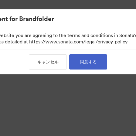
nt for Brandfolder
website you are agreeing to the terms and conditions in Sonat
 as detailed at https://www.sonata.com/legal/privacy-policy
キャンセル
同意する
·
·
·
シー ポリシー
サービス利用規約
ライブチャット
メールサポート