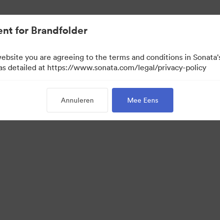
nt for Brandfolder
website you are agreeing to the terms and conditions in Sonat
 as detailed at https://www.sonata.com/legal/privacy-policy
Annuleren
Mee Eens
·
·
·
vacybeleid
Servicevoorwaarden
Livechat
E-mailondersteuning