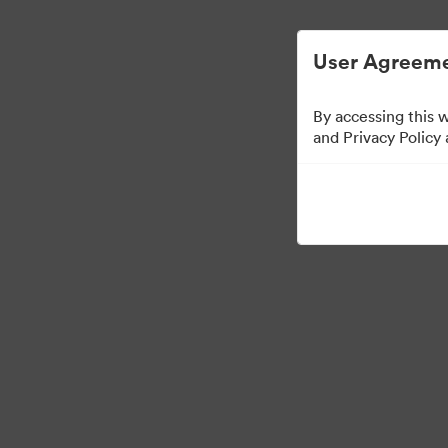
Vereenvoudigd Digital Asset Management.
User Agreeme
By accessing this 
East Coast Embassy
and Privacy Policy
6
Activa
Collectie delen
·
·
©2026 Brandfolder, Inc. Digital Asset Management
Cookievoorkeuren
Pri