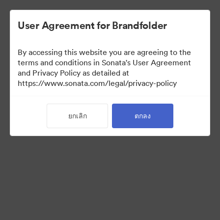
User Agreement for Brandfolder
By accessing this website you are agreeing to the
East Coast Embassy
terms and conditions in Sonata's User Agreement
and Privacy Policy as detailed at
https://www.sonata.com/legal/privacy-policy
6
สินทรัพย์
ยกเลิก
ตกลง
แบ่งปันคอลเล็กชัน