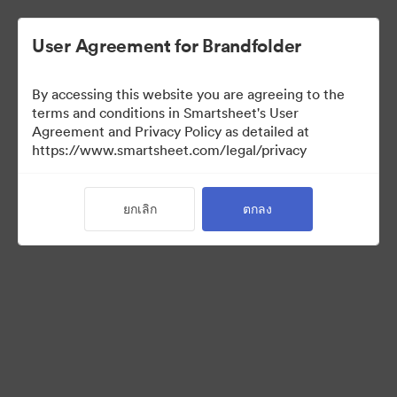
User Agreement for Brandfolder
By accessing this website you are agreeing to the
terms and conditions in Smartsheet's User
Agreement and Privacy Policy as detailed at
https://www.smartsheet.com/legal/privacy
Acquisitions
ยกเลิก
ตกลง
25
สินทรัพย์
แบ่งปันคอลเล็กชัน