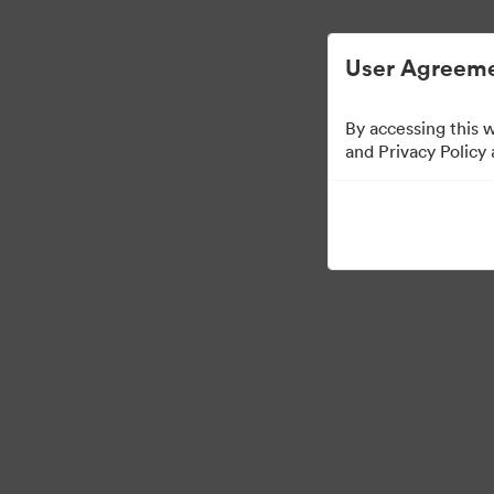
Đơn giản hóa quản lý tài sản kỹ thuật số.
User Agreeme
By accessing this 
Partner Collection
(
and Privacy Policy
5
Tài sản
Chia sẻ bộ sưu tập
Visit Brand Guidelines
Back to