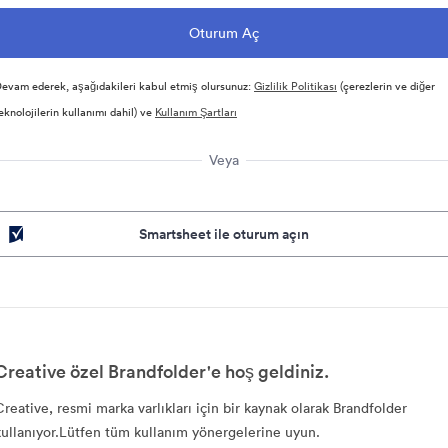
evam ederek, aşağıdakileri kabul etmiş olursunuz:
Gizlilik Politikası
(çerezlerin ve diğer
eknolojilerin kullanımı dahil) ve
Kullanım Şartları
Veya
Smartsheet ile oturum açın
Creative özel Brandfolder'e hoş geldiniz.
Creative, resmi marka varlıkları için bir kaynak olarak Brandfolder
kullanıyor.Lütfen tüm kullanım yönergelerine uyun.