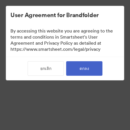
User Agreement for Brandfolder
By accessing this website you are agreeing to the
terms and conditions in Smartsheet's User
Agreement and Privacy Policy as detailed at
https://www.smartsheet.com/legal/privacy
Acquisitions
ยกเลิก
ตกลง
25
สินทรัพย์
แบ่งปันคอลเล็กชัน