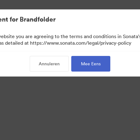
nt for Brandfolder
website you are agreeing to the terms and conditions in Sonat
 as detailed at https://www.sonata.com/legal/privacy-policy
Annuleren
Mee Eens
·
·
vacybeleid
Servicevoorwaarden
E-mailondersteuning