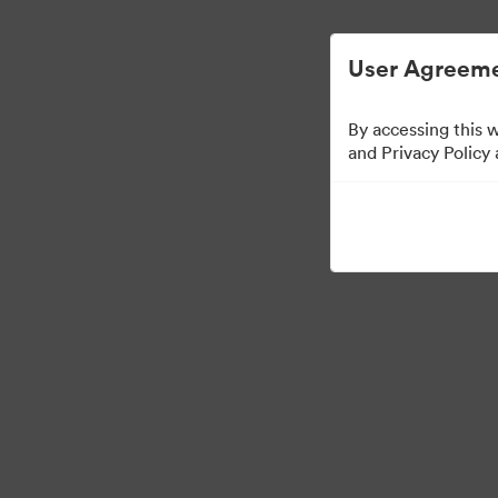
Vereenvoudigd Digital Asset Management.
User Agreeme
By accessing this 
Media Kit
and Privacy Policy
64
Activa
Collectie delen
·
·
©2026 Brandfolder, Inc. Digital Asset Management
Cookievoorkeuren
Pri