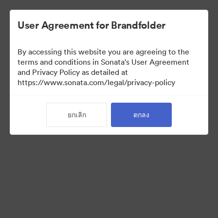
User Agreement for Brandfolder
By accessing this website you are agreeing to the
Media Kit
terms and conditions in Sonata's User Agreement
and Privacy Policy as detailed at
https://www.sonata.com/legal/privacy-policy
64
สินทรัพย์
ยกเลิก
ตกลง
แบ่งปันคอลเล็กชัน