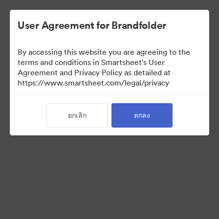
User Agreement for Brandfolder
By accessing this website you are agreeing to the
terms and conditions in Smartsheet's User
Agreement and Privacy Policy as detailed at
https://www.smartsheet.com/legal/privacy
Acquisitions
ยกเลิก
ตกลง
25
สินทรัพย์
แบ่งปันคอลเล็กชัน