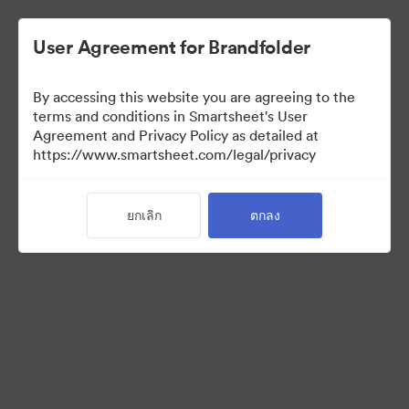
User Agreement for Brandfolder
By accessing this website you are agreeing to the
terms and conditions in Smartsheet's User
Agreement and Privacy Policy as detailed at
https://www.smartsheet.com/legal/privacy
Press Kit
ยกเลิก
ตกลง
0
สินทรัพย์
แบ่งปันคอลเล็กชัน