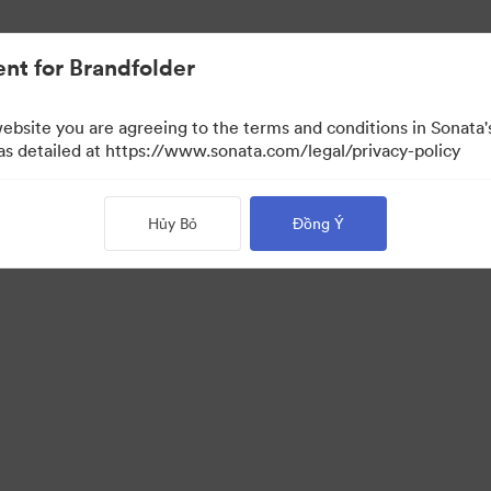
.
nt for Brandfolder
website you are agreeing to the terms and conditions in Sonat
 xem)
 as detailed at https://www.sonata.com/legal/privacy-policy
Hủy Bỏ
Đồng Ý
·
·
 sách bảo mật
Điều khoản dịch vụ
Hỗ trợ email