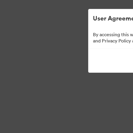
Đơn giản hóa quản lý tài sản kỹ thuật số
User Agreeme
By accessing this 
Brand Elements
(Chỉ
and Privacy Policy
101
Tài sản
Chia sẻ bộ sưu tập
·
·
©2026 Brandfolder, Inc. Digital Asset Management
Tùy chọn cookie
Chính