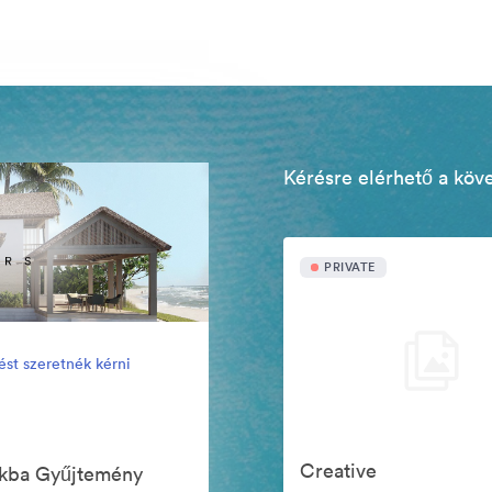
Kérésre elérhető a köv
PRIVATE
ést szeretnék kérni
Creative
ókba Gyűjtemény