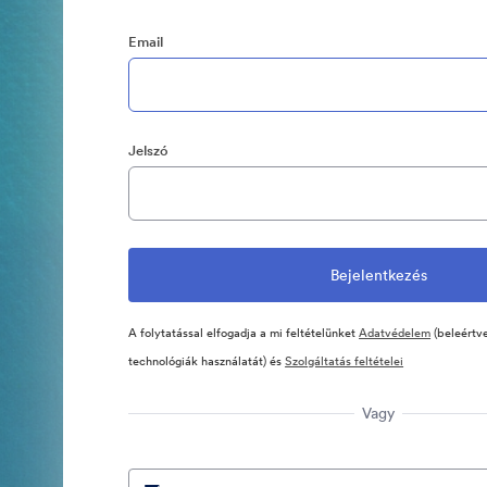
Email
Jelszó
A folytatással elfogadja a mi feltételünket
Adatvédelem
(beleértve
technológiák használatát) és
Szolgáltatás feltételei
Vagy