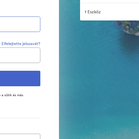
1 Eszköz
Elfelejtette jelszavát?
 a sütik és más