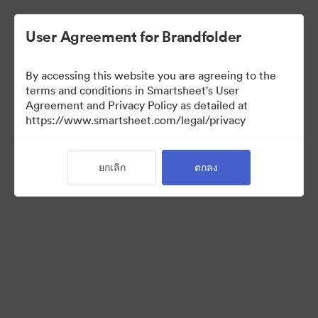
User Agreement for Brandfolder
By accessing this website you are agreeing to the
terms and conditions in Smartsheet's User
Agreement and Privacy Policy as detailed at
https://www.smartsheet.com/legal/privacy
Media Kit
ยกเลิก
ตกลง
39
สินทรัพย์
แบ่งปันคอลเล็กชัน