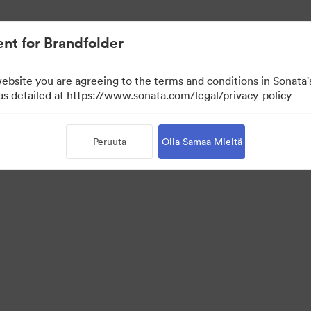
nt for Brandfolder
website you are agreeing to the terms and conditions in Sonat
 as detailed at https://www.sonata.com/legal/privacy-policy
Peruuta
Olla Samaa Mieltä
·
·
isyyskäytäntö
Käyttöehdot
Sähköpostituki