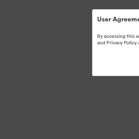
Helppoa digitaalisen omaisuuden hallintaa.
User Agreeme
By accessing this 
Media Kit
and Privacy Policy
64
Omaisuudet
Jaa kokoelma
·
·
©2026 Brandfolder, Inc. Digital Asset Management
Evästeasetukset
Yksity