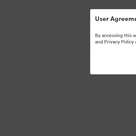
ビジュアル素材の管理が簡単に
User Agreeme
By accessing this 
Partner Collection
and Privacy Policy
5
アセット
コレクションを共有
Visit Brand Guidelines
Back to